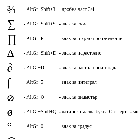
¾
- AltGr+Shift+3
- дробна част 3/4
∑
- AltGr+Shift+S
- знак за сума
∏
- AltGr+P
- знак за n-арно произведение
∆
- AltGr+Shift+D
- знак за нарастване
∂
- AltGr+D
- знак за частна производна
∫
- AltGr+5
- знак за интеграл
⌀
- AltGr+Q
- знак за диаметър
ø
- AltGr+Shift+Q
- латинска малка буква О с черта - м
°
- AltGr+0
- знак за градус