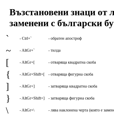
Възстановени знаци от л
заменени с български бу
`
- Ctrl+`
- обратен апостроф
~
- AltGr+`
- тилда
[
- AltGr+[
- отваряща квадратна скоба
{
- AltGr+Shift+[
- отваряща фигурна скоба
]
- AltGr+]
- затваряща квадратна скоба
}
- AltGr+Shift+]
- затваряща фигурна скоба
\
- AltGr+\
- лява наклонена черта (която е заме