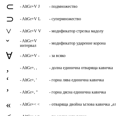
⊂
- AltGr+V J
- подмножество
⊃
- AltGr+V L
- супермножество
˅
- AltGr+V V
- модификатор стрелка мадолу
ˇ
- AltGr+V
- модификатор ударение корона
интервал
∀
- AltGr+V -
- за всяко
‚
- AltGr+, ,
- долна единична отваряща кавичка
‘
- AltGr+, '
- горна лява единична кавичка
’
- AltGr+, "
- горна дясна единична кавичка
«
- AltGr+< <
- отваряща двойна ъглова кавичка „е