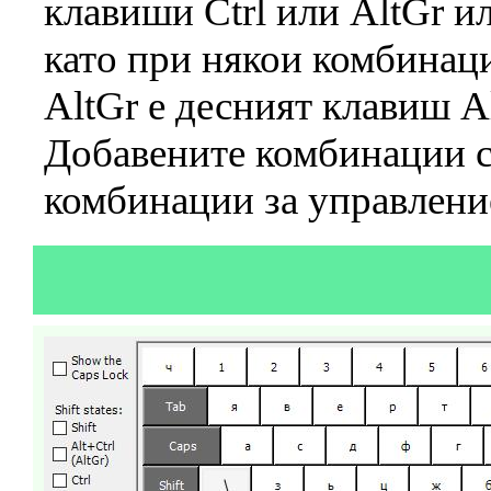
клавиши Ctrl или AltGr и
като при някои комбинации
AltGr е десният клавиш Al
Добавените комбинации с 
комбинации за управлени