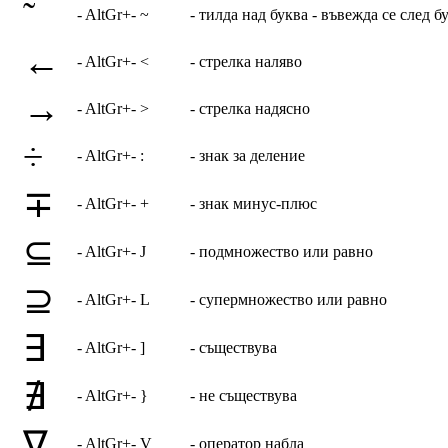
- AltGr+- ~
- тилда над буква - въвежда се след бу
←
- AltGr+- <
- стрелка наляво
→
- AltGr+- >
- стрелка надясно
÷
- AltGr+- :
- знак за деление
∓
- AltGr+- +
- знак минус-плюс
⊆
- AltGr+- J
- подмножество или равно
⊇
- AltGr+- L
- супермножество или равно
∃
- AltGr+- ]
- съществува
∄
- AltGr+- }
- не съществува
∇
- AltGr+- V
- оператор набла