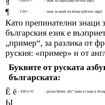
§
- AltGr+7
- знак за параграф (section sign)
¶
- Ctrl+.
- знак за край на абзац (pilcrow sign)
Като препинателни знаци з
българския език е възприе
„пример“, за разлика от ф
руския: «пример» и от анг
Буквите от руската азбу
българската:
Ё ё
- AltGr+O
- руска буква „йо“ (има я също в бел
Ы