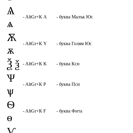
Ѧ
- AltGr+К A
- буква Малък Юс
ѧ
Ѫ
- AltGr+К Y
- буква Голям Юс
ѫ
Ѯ ѯ
- AltGr+К K
- буква Кси
Ѱ
- AltGr+К P
- буква Пси
ѱ
Ѳ
- AltGr+К F
- буква Фита
ѳ
Ѵ