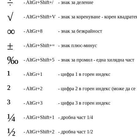
÷
- AltGr+Shift+/
- знак за деление
√
- AltGr+Shift+V
- знак за коренуване - корен квадрате
∞
- AltGr+8
- знак за безкрайност
±
- AltGr+Shift+=
- знак плюс-минус
‰
- AltGr+Shift+5
- знак за промил - една хилядна част
¹
- AltGr+1
- цифра 1 в горен индекс
²
- AltGr+2
- цифра 2 в горен индекс (може да се 
³
- AltGr+3
- цифра 3 в горен индекс
¼
- AltGr+Shift+1
- дробна част 1/4
½
- AltGr+Shift+2
- дробна част 1/2