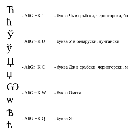
Ћ
- AltGr+К `
- буква Чь в сръбски, черногорски, б
ћ
Ў
- AltGr+К U
- буква У в беларуски, дунгански
ў
Џ
- AltGr+К C
- буква Дж в сръбски, черногорски, 
џ
Ѡ
- AltGr+К W
- буква Омега
ѡ
Ѣ
- AltGr+К Q
- буква Ят
ѣ