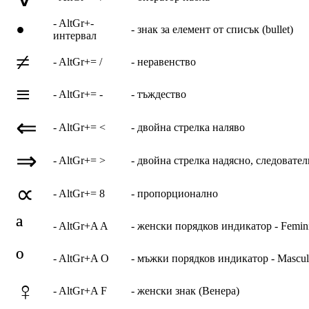
•
- AltGr+-
- знак за елемент от списък (bullet)
интервал
≠
- AltGr+= /
- неравенство
≡
- AltGr+= -
- тъждество
⇐
- AltGr+= <
- двойна стрелка наляво
⇒
- AltGr+= >
- двойна стрелка надясно, следовате
∝
- AltGr+= 8
- пропорционално
ª
- AltGr+A A
- женски порядков индикатор - Feminin
º
- AltGr+A O
- мъжки порядков индикатор - Masculin
♀
- AltGr+A F
- женски знак (Венера)