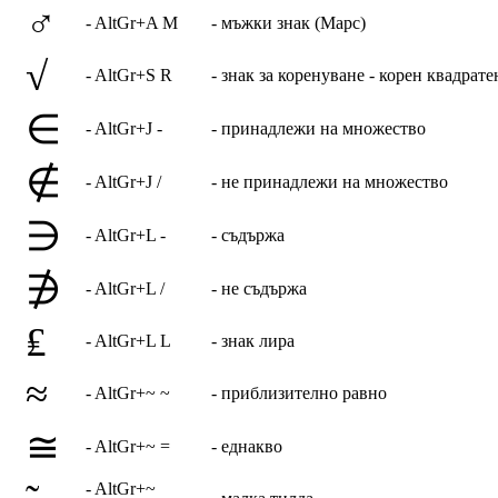
♂
- AltGr+A M
- мъжки знак (Марс)
√
- AltGr+S R
- знак за коренуване - корен квадрате
∈
- AltGr+J -
- принадлежи на множество
∉
- AltGr+J /
- не принадлежи на множество
∋
- AltGr+L -
- съдържа
∌
- AltGr+L /
- не съдържа
₤
- AltGr+L L
- знак лира
≈
- AltGr+~ ~
- приблизително равно
≅
- AltGr+~ =
- еднакво
- AltGr+~