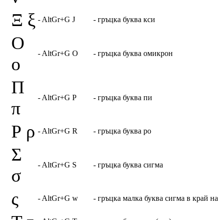
Ξ ξ
- AltGr+G J
- гръцка буква кси
Ο
- AltGr+G O
- гръцка буква омикрон
ο
Π
- AltGr+G P
- гръцка буква пи
π
Ρ ρ
- AltGr+G R
- гръцка буква ро
Σ
- AltGr+G S
- гръцка буква сигма
σ
ς
- AltGr+G w
- гръцка малка буква сигма в край на