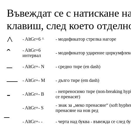
Въвеждат се с натискане н
клавиш, след което отделн
˄
- AltGr+6 ^
- модификатор стрелка нагоре
ˆ
- AltGr+6
- модификатор ударение циркумфлек
интервал
–
- AltGr+- N
- средно тире (en dash)
—
- AltGr+- M
- дълго тире (em dash)
‑
- непреносимо тире (non-breaking hyph
- AltGr+- B
се пренасят)
- знак за „меко пренасяне“ (soft hyph
- AltGr+- S
пренасяне на нов ред
- AltGr+- -
- черта над буква - въвежда се след бу