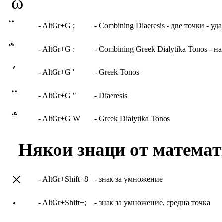
ω
- AltGr+G ;
- Combining Diaeresis - две точки - уд
- AltGr+G :
- Combining Greek Dialytika Tonos - н
΄
- AltGr+G '
- Greek Tonos
¨
- AltGr+G "
- Diaeresis
΅
- AltGr+G W
- Greek Dialytika Tonos
Някои знаци от математ
×
- AltGr+Shift+8
- знак за умножение
·
- AltGr+Shift+;
- знак за умножение, средна точка