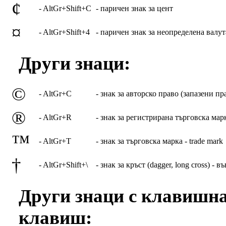
¢
- AltGr+Shift+C
- паричен знак за цент
¤
- AltGr+Shift+4
- паричен знак за неопределена валут
Други знаци:
©
- AltGr+C
- знак за авторско право (запазени пра
®
- AltGr+R
- знак за регистрирана търговска марка
™
- AltGr+T
- знак за търговска марка - trade mark
†
- AltGr+Shift+\
- знак за кръст (dagger, long cross) -
Други знаци с клавишн
клавиш: