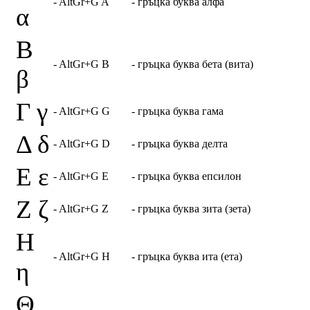
- AltGr+G A
- гръцка буква алфа
α
Β
- AltGr+G B
- гръцка буква бета (вита)
β
Γ γ
- AltGr+G G
- гръцка буква гама
Δ δ
- AltGr+G D
- гръцка буква делта
Ε ε
- AltGr+G E
- гръцка буква епсилон
Ζ ζ
- AltGr+G Z
- гръцка буква зита (зета)
Η
- AltGr+G H
- гръцка буква ита (ета)
η
Θ