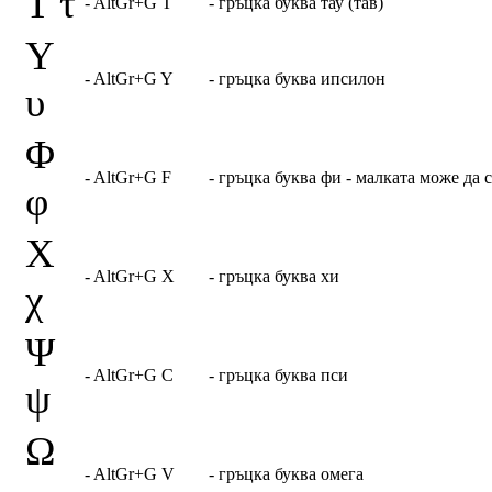
Τ τ
- AltGr+G T
- гръцка буква тау (тав)
Υ
- AltGr+G Y
- гръцка буква ипсилон
υ
Φ
- AltGr+G F
- гръцка буква фи - малката може да 
φ
Χ
- AltGr+G X
- гръцка буква хи
χ
Ψ
- AltGr+G C
- гръцка буква пси
ψ
Ω
- AltGr+G V
- гръцка буква омега