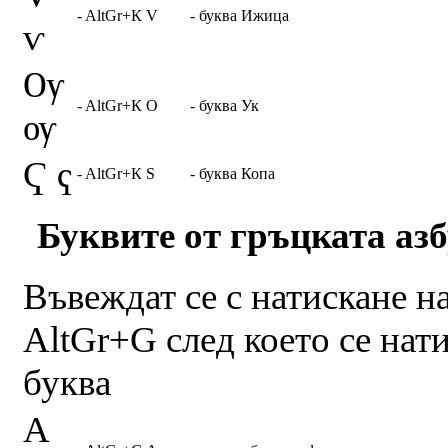
- AltGr+К V
- буква Ижица
ѵ
Ѹ
- AltGr+К O
- буква Ук
ѹ
Ҁ ҁ
- AltGr+К S
- буква Копа
Буквите от гръцката азб
Въвеждат се с натискане 
AltGr+G след което се нат
буква
Α