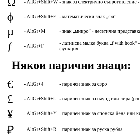
Ω
- AltGr+Shift+W
- знак за електрично съпротивление 
ϕ
- AltGr+Shift+F
- математически знак „фи“
µ
- AltGr+M
- знак „микро“ - десетична представк
ƒ
- латинска малка буква „f with hook“ -
- AltGr+F
функция
Някои парични знаци:
€
- AltGr+4
- паричен знак за евро
£
- AltGr+Shift+L
- паричен знак за паунд или лира (po
¥
- AltGr+Shift+Y
- паричен знак за японска йена или 
₽
- AltGr+Shift+R
- паричен знак за руска рубла