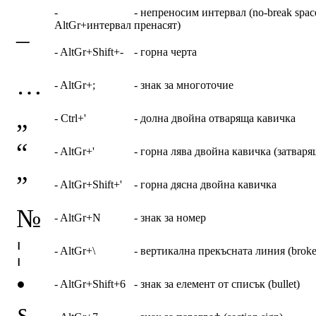
-
- непреносим интервал (no-break space
AltGr+интервал
пренасят)
¯
- AltGr+Shift+-
- горна черта
…
- AltGr+;
- знак за многоточие
„
- Ctrl+'
- долна двойна отваряща кавичка
“
- AltGr+'
- горна лява двойна кавичка (затваря
”
- AltGr+Shift+'
- горна дясна двойна кавичка
№
- AltGr+N
- знак за номер
¦
- AltGr+\
- вертикална прекъсната линия (broke
•
- AltGr+Shift+6
- знак за елемент от списък (bullet)