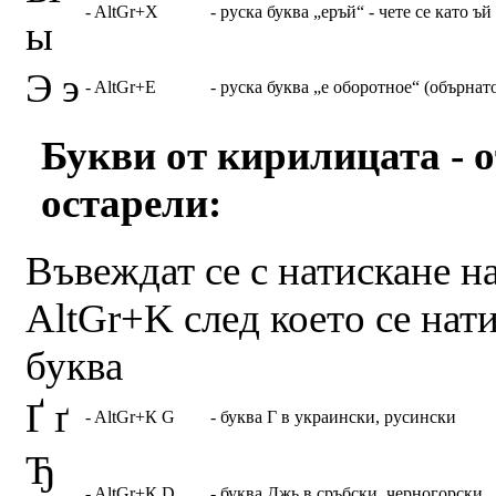
- AltGr+X
- руска буква „еръй“ - чете се като ъ
ы
Э э
- AltGr+E
- руска буква „е оборотное“ (обърнато
Букви от кирилицата - о
остарели:
Въвеждат се с натискане 
AltGr+K след което се нат
буква
Ґ ґ
- AltGr+К G
- буква Г в украински, русински
Ђ
- AltGr+К D
- буква Джь в сръбски, черногорски