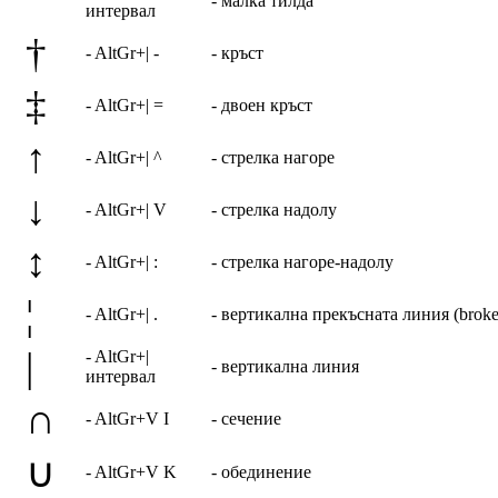
˜
- малка тилда
интервал
†
- AltGr+| -
- кръст
‡
- AltGr+| =
- двоен кръст
↑
- AltGr+| ^
- стрелка нагоре
↓
- AltGr+| V
- стрелка надолу
↕
- AltGr+| :
- стрелка нагоре-надолу
¦
- AltGr+| .
- вертикална прекъсната линия (broke
|
- AltGr+|
- вертикална линия
интервал
∩
- AltGr+V I
- сечение
∪
- AltGr+V K
- обединение