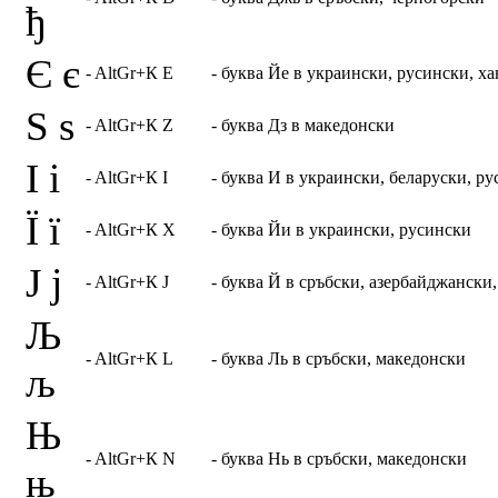
ђ
Є є
- AltGr+К E
- буква Йе в украински, русински, х
Ѕ ѕ
- AltGr+К Z
- буква Дз в македонски
І і
- AltGr+К I
- буква И в украински, беларуски, ру
Ї ї
- AltGr+К X
- буква Йи в украински, русински
Ј ј
- AltGr+К J
- буква Й в сръбски, азербайджански
Љ
- AltGr+К L
- буква Ль в сръбски, македонски
љ
Њ
- AltGr+К N
- буква Нь в сръбски, македонски
њ