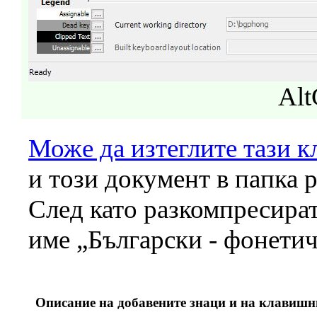
Alt
Може да изтеглите тази к
и този документ в папка p
След като разкомпресират
име „Български - фонетичн
Описание на добавените знаци и на клавишн