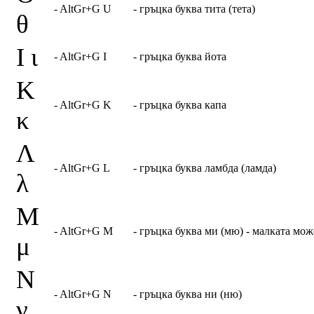
- AltGr+G U
- гръцка буква тита (тета)
θ
Ι ι
- AltGr+G I
- гръцка буква йота
Κ
- AltGr+G K
- гръцка буква капа
κ
Λ
- AltGr+G L
- гръцка буква ламбда (ламда)
λ
Μ
- AltGr+G M
- гръцка буква ми (мю) - малката мож
μ
Ν
- AltGr+G N
- гръцка буква ни (ню)
ν