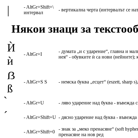
|
- AltGr+Shift+\
- вертикална черта (интервалът се н
интервал
Някои знаци за текстоо
Ѝ
- думата „и с ударение“, главна и ма
- AltGr+I
нея“ - обувките ѝ са нови (нейните);
ѝ
ẞ
- AltGr+S S
- немска буква „есцет“ (eszett, sharp s
ß
- AltGr+U
- ляво ударение над буква - въвежда с
- AltGr+Shift+U
- дясно ударение над буква - въвежда 
- знак за „меко пренасяне“ (soft hyph
- AltGr+Shift+0
пренасяне на нов ред